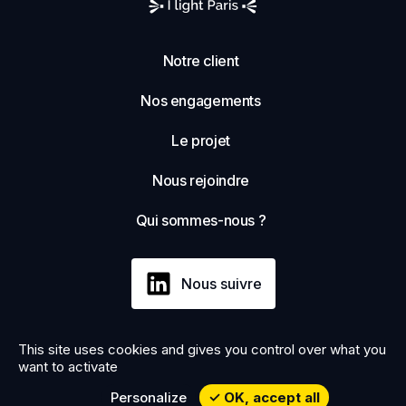
Notre client
Nos engagements
Le projet
Nous rejoindre
Qui sommes-nous ?
Nous suivre
This site uses cookies and gives you control over what you
Ce site est écoconçu
want to activate
Mentions légales
Politique de confidentialité
@Cielis - 2026
Personalize
OK, accept all